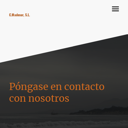
C.Madesur, S.L.
Póngase en contacto
con nosotros